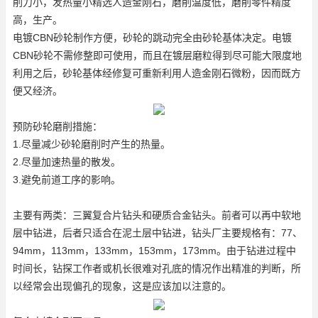
削力小，发热量小
精选人造金刚石
，磨削温度低，磨削零件精度
高，生产。
电镀CBN砂轮制作方便，砂轮的跳动完全由砂轮基体决定。电镀
CBN砂轮不需修整即可使用，而且在镀层磨粒得到尽可能大限度地
利用之后，砂轮基体经修复可重新利用
人造金刚石微粉
，因而既方
便又经济。
预防砂轮磨削措施：
1.尽量减少砂轮磨削时产生的热量。
2.尽量加速热量的散发。
3.避免前道工序的影响。
主要有两类：三翼复合片钻头和硬质合金钻头。前者可以再中软地
层中钻进，后者只适合在泥土层中钻进，钻头厂主要规格有：77、
94mm，113mm，133mm，153mm，173mm。由于钻进过程中
时间长，钻探工作者或机长很难对孔底的情况作出精准的判断，所
以经常会出现偏孔的现象，这是应该加以注意的。