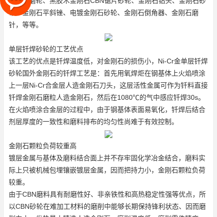
刚石球磨轮、黑胶木金刚石CBN锯片砂轮、金刚石钻头、金刚石砂
带、金刚石平斜锉、电镀金刚石砂轮、金刚石倒角器、金刚石磨
针，等等。
单层钎焊砂轮的工艺优点
该工艺的优点是钎焊温度低，对金刚石的损伤小，Ni-Cr金单层钎焊
砂轮国外金刚石的钎焊工艺是：首先用氧焊炬在钢基体上火焰喷涂
上一层Ni-Cr合金层
人造金刚石刀头
，这层活性金属可作为钎料直接
钎焊金刚石磨粒
人造金刚石
，然后在1080℃的气中感应钎焊30s。
在火焰喷涂合金层的过程中，由于钢基体表面易氧化，钎焊后结合
剂层厚度的一致性和磨料排布的均匀性尚难于有效控制。
金刚石颗粒负荷较重高
镀层金属与基体及磨料结合面上并不存牢固化学冶金结合，磨料实
际上只被机械包埋镶嵌镀层金属，因而把持力小，金刚石颗粒负荷
较重。
由于CBN磨料具有耐磨性好、非亲铁性和高热稳定性强等优点，所
以CBN砂轮在难加工材料的磨削中能够长期保持锋利状态、因而磨