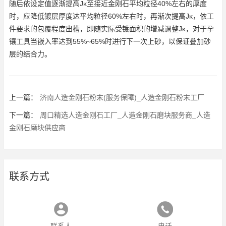
随后依设定值逐渐提高Jκ至接近金刚石平均粒径40%左右的厚度
时，应降低镀层厚度达平均粒径60%左右时，再渐次提高Jκ，依工
件要求的包覆程度出槽，即随实际受镀面积的增减调整Jκ，对于孕
镶工具当嵌入率达到55%~65%时进行下一次上砂，以保证叠加砂
层的结合力。
上一篇：
济南人造金刚石粉末(服务保障)_人造金刚石粉末工厂
下一篇：
周口精选人造金刚石工厂_人造金刚石磨块服务商_人造
金刚石磨块供应商
联系方式