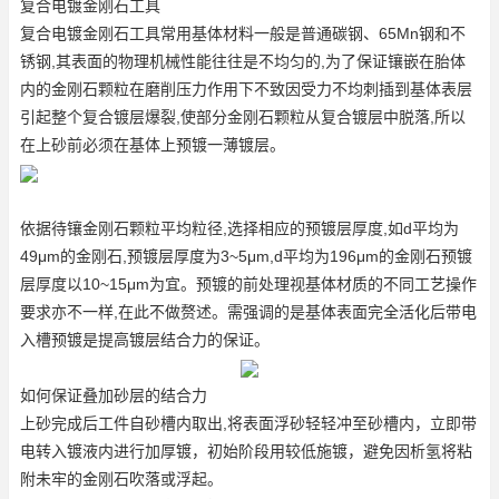
复合电镀金刚石工具
复合电镀金刚石工具常用基体材料一般是普通碳钢、65Mn钢和不
锈钢,其表面的物理机械性能往往是不均匀的,为了保证镶嵌在胎体
内的金刚石颗粒在磨削压力作用下不致因受力不均刺插到基体表层
引起整个复合镀层爆裂,使部分金刚石颗粒从复合镀层中脱落,所以
在上砂前必须在基体上预镀一薄镀层。
依据待镶金刚石颗粒平均粒径,选择相应的预镀层厚度,如d平均为
49μm的金刚石,预镀层厚度为3~5μm,d平均为196μm的金刚石预镀
层厚度以10~15μm为宜。预镀的前处理视基体材质的不同工艺操作
要求亦不一样,在此不做赘述。需强调的是基体表面完全活化后带电
入槽预镀是提高镀层结合力的保证。
如何保证叠加砂层的结合力
上砂完成后工件自砂槽内取出,将表面浮砂轻轻冲至砂槽内，立即带
电转入镀液内进行加厚镀，初始阶段用较低施镀，避免因析氢将粘
附未牢的金刚石吹落或浮起。